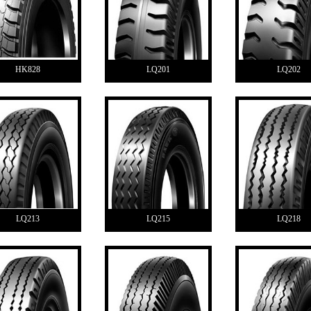
HK828
LQ201
LQ202
LQ213
LQ215
LQ218