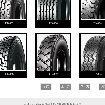
HK802
HK806
HK828
HK878
HK889
HK898
首页
上一页
下一页
尾
Address：山东省莱州市经济开发区凤凰科技园