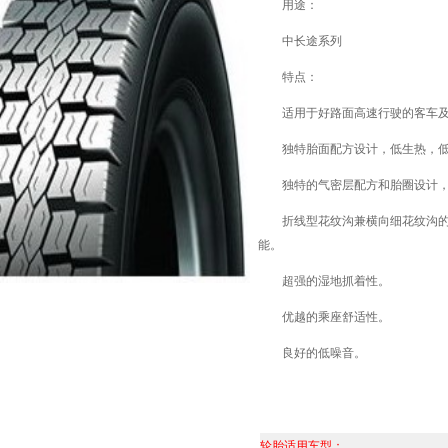
用途：
中长途系列
特点：
适用于好路面高速行驶的客车及
独特胎面配方设计，低生热，低
独特的气密层配方和胎圈设计，
折线型花纹沟兼横向细花纹沟的
能。
超强的湿地抓着性。
优越的乘座舒适性。
良好的低噪音。
轮胎适用车型：