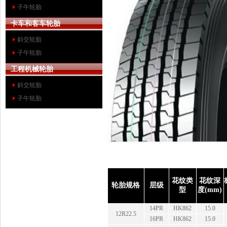
子午轮胎
卡车和客车轮胎
斜交轮胎
子午轮胎
工程机械轮胎
斜交轮胎
子午轮胎
花纹类
花纹深
轮胎规格
层级
型
度(mm)
14PR
HK862
15.0
12R22.5
16PR
HK862
15.0