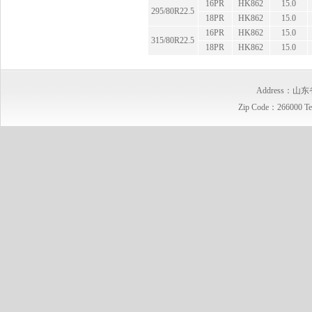
16PR
HK862
15.0
295/80R22.5
18PR
HK862
15.0
16PR
HK862
15.0
315/80R22.5
18PR
HK862
15.0
Address
Zip Code：266000 T