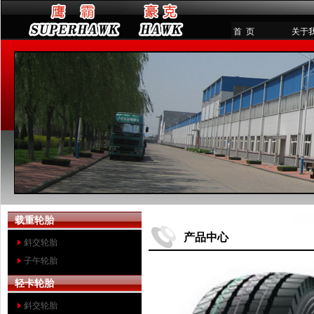
首 页
关于
载重轮胎
产品中心
斜交轮胎
子午轮胎
轻卡轮胎
斜交轮胎