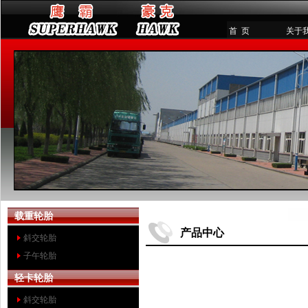
首 页
关于
载重轮胎
产品中心
斜交轮胎
子午轮胎
轻卡轮胎
斜交轮胎